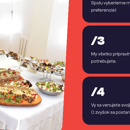
Spolu vyberieme me
preferencie)
/3
My všetko pripraví
potrebujete.
/4
Vy sa venujete svo
O zvyšok sa posta