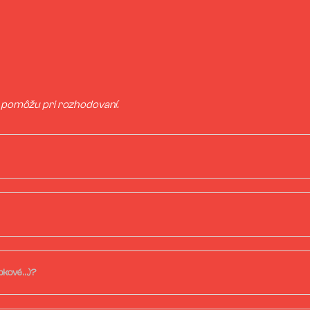
 pomôžu pri rozhodovaní.
epkové…)?