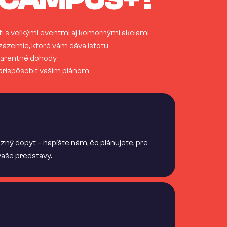
i s veľkými eventmi aj komornými akciami
 zázemie, ktoré vám dáva istotu
parentné dohody
a prispôsobiť vašim plánom
zný dopyt – napíšte nám, čo plánujete, pre
 vaše predstavy.