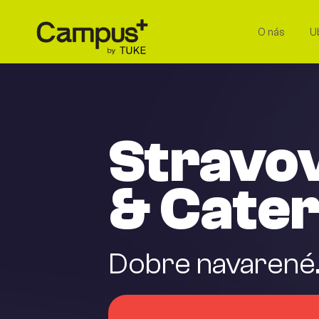
O nás
U
Stravo
& Cater
Dobre navarené.