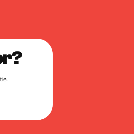
or?
ie.