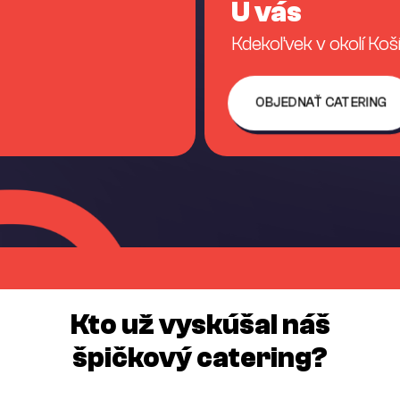
U vás
Kdekoľvek v okolí Koš
OBJEDNAŤ CATERING
Kto už vyskúšal náš
špičkový catering?