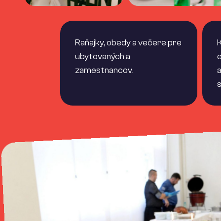
Raňajky, obedy a večere pre
K
ubytovaných a
e
zamestnancov.
a