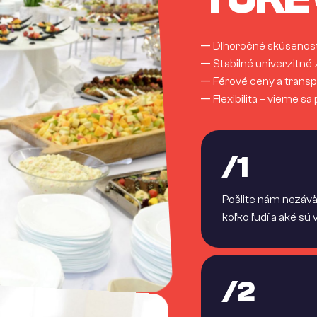
—
Dlhoročné skúsenost
—
Stabilné univerzitné
—
Férové ceny a trans
—
Flexibilita – vieme s
/1
Pošlite nám nezávä
koľko ľudí a aké sú
/2