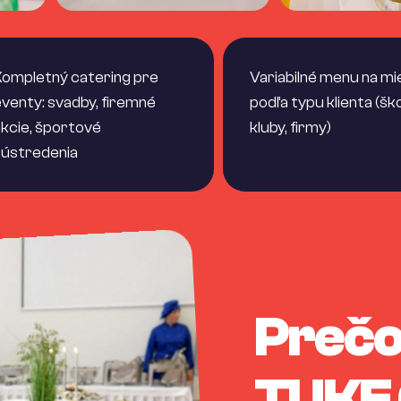
ompletný catering pre
Variabilné menu na mi
venty: svadby, firemné
podľa typu klienta (ško
kcie, športové
kluby, firmy)
sústredenia
Prečo
TUKE