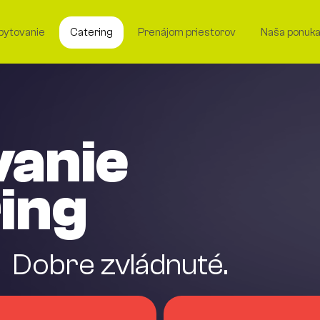
bytovanie
Catering
Prenájom priestorov
Naša ponuk
vanie
ing
 Dobre zvládnuté.