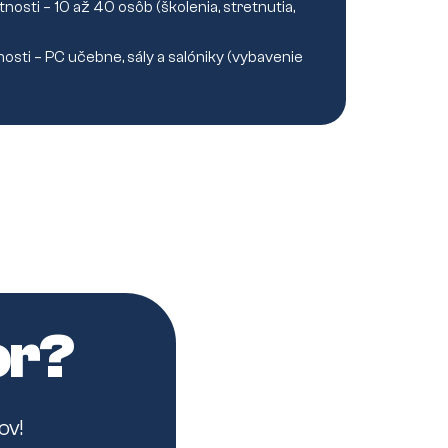
osti – 10 až 40 osôb (školenia, stretnutia,
osti – PC učebne, sály a salóniky (vybavenie
or?
ov!