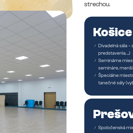
strechou.
Košice
Divadelná sála –
/
predstavenia, ...)
Seminárne miestn
/
semináre, menš
Špeciálne miestn
/
tanečné sály (vy
Prešo
Spoločenská mie
/