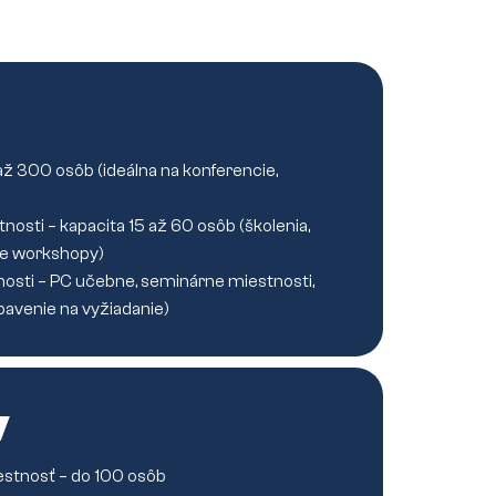
 až 300 osôb (ideálna na konferencie,
osti – kapacita 15 až 60 osôb (školenia,
ie workshopy)
osti – PC učebne, seminárne miestnosti,
bavenie na vyžiadanie)
v
stnosť – do 100 osôb