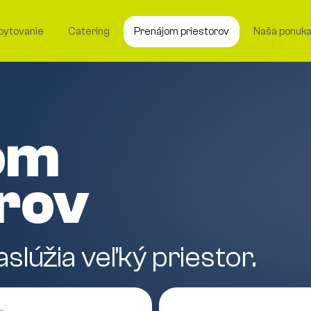
bytovanie
Catering
Prenájom priestorov
Naša ponuk
om
orov
slúžia veľký priestor.