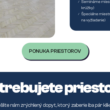
Seminárne miestn
/
krúžky)
Špeciálne miestn
/
na vyžiadanie)
PONUKA PRIESTOROV
trebujete priest
šlite nám zrýchlený dopyt, ktorý zaberie iba pár klik