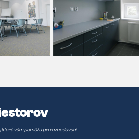
iestorov
, ktoré vám pomôžu pri rozhodovaní.