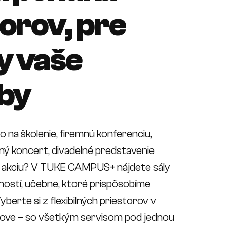
torov, pre
y vaše
by
 na školenie, firemnú konferenciu,
ý koncert, divadelné predstavenie
 akciu? V TUKE CAMPUS+ nájdete sály
ností, učebne, ktoré prispôsobíme
berte si z flexibilných priestorov v
ešove – so všetkým servisom pod jednou