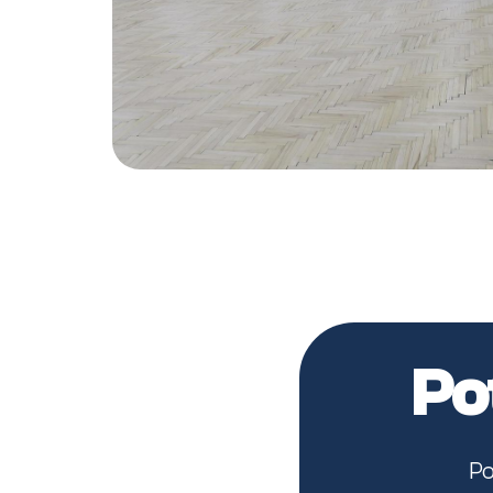
Po
Po