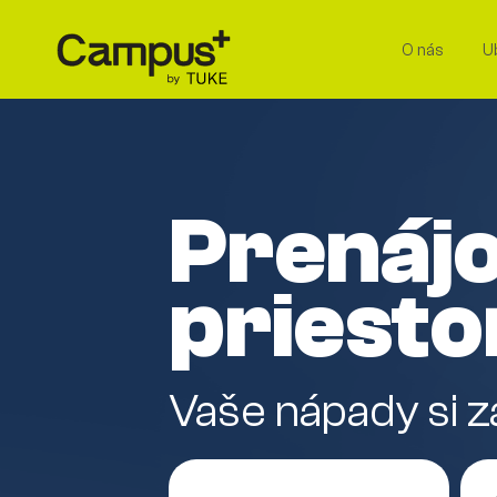
O nás
U
Prenáj
priest
Vaše nápady si za