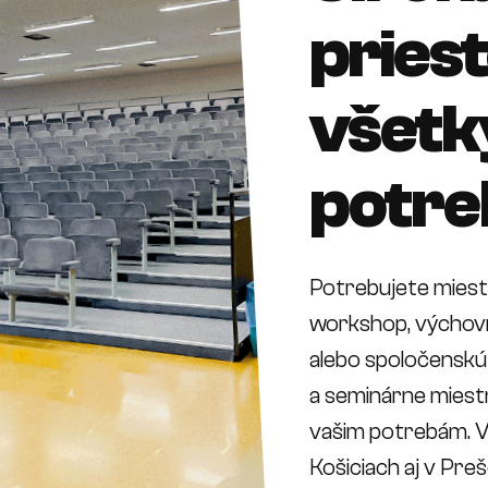
pries
všetk
potre
Potrebujete miesto
workshop, výchovn
alebo spoločenskú
a seminárne miest
vašim potrebám. Vy
Košiciach aj v Pr