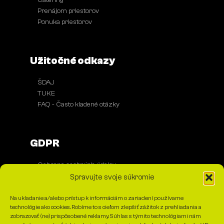
Catering
Prenájom priestorov
●
Ponuka priestorov
●
Užitočné odkazy
ŠDAJ
●
TUKE
●
FAQ - Často kladené otázky
●
GDPR
Ochrana osobných údajov
●
Spracovanie cookies
●
Spravujte svoje súkromie
Na ukladanie a/alebo prístup k informáciám o zariadení používame
Kontakt
technológie ako cookies. Robíme to s cieľom zlepšiť zážitok z prehliadania a
zobrazovať (ne)prispôsobené reklamy. Súhlas s týmito technológiami nám