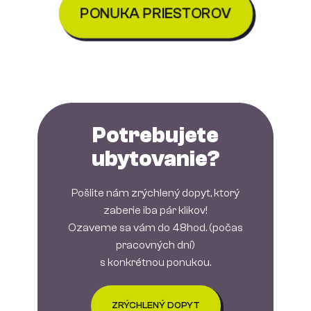
PONUKA PRIESTOROV
Potrebujete
ubytovanie?
Pošlite nám zrýchlený dopyt, ktorý
zaberie iba pár klikov!
Ozaveme sa vám do 48hod. (počas
pracovných dní)
s konkrétnou ponukou.
ZRÝCHLENÝ DOPYT