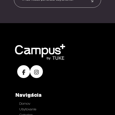
Navigácia
Domov
●
Ubytovanie
●
●