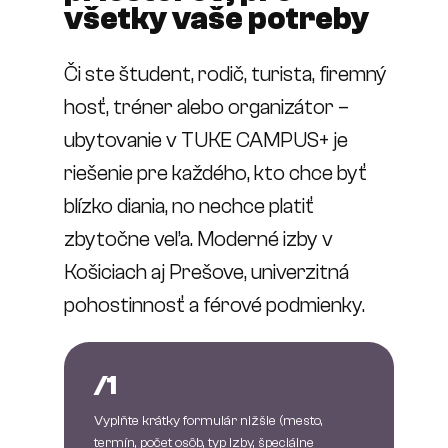
všetky vaše potreby
Či ste študent, rodič, turista, firemný
hosť, tréner alebo organizátor –
ubytovanie v TUKE CAMPUS+ je
riešenie pre každého, kto chce byť
blízko diania, no nechce platiť
zbytočne veľa. Moderné izby v
Košiciach aj Prešove, univerzitná
pohostinnosť a férové podmienky.
/1
Vyplňte krátky formulár nižšie (mesto,
termín, počet osôb, typ izby, špeciálne