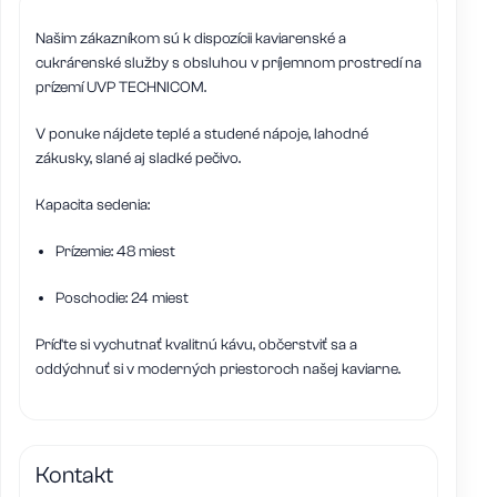
Našim zákazníkom sú k dispozícii kaviarenské a
cukrárenské služby s obsluhou v príjemnom prostredí na
prízemí UVP TECHNICOM.
V ponuke nájdete teplé a studené nápoje, lahodné
zákusky, slané aj sladké pečivo.
Kapacita sedenia:
Prízemie: 48 miest
Poschodie: 24 miest
Príďte si vychutnať kvalitnú kávu, občerstviť sa a
oddýchnuť si v moderných priestoroch našej kaviarne.
Kontakt