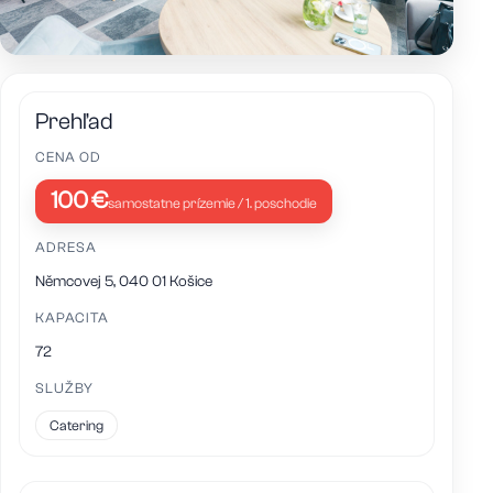
Prehľad
CENA OD
100 €
samostatne prízemie / 1. poschodie
ADRESA
Němcovej 5, 040 01 Košice
KAPACITA
72
SLUŽBY
Catering