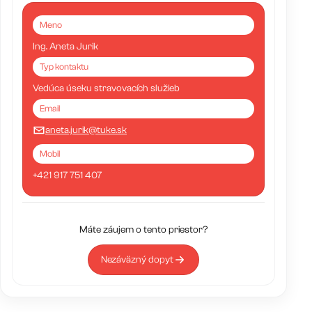
Meno
Ing. Aneta Jurik
Typ kontaktu
Vedúca úseku stravovacích služieb
Email
aneta.jurik@tuke.sk
Mobil
+421 917 751 407
Máte záujem o tento priestor?
Nezáväzný dopyt