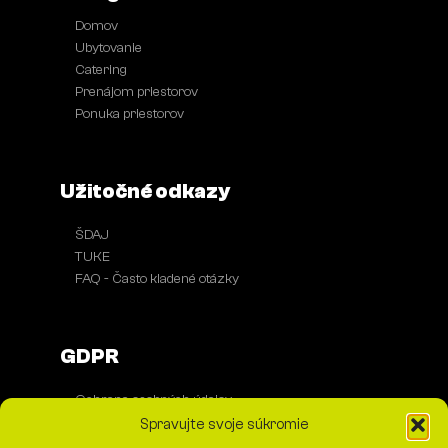
Domov
●
Ubytovanie
●
Catering
●
Prenájom priestorov
●
Ponuka priestorov
●
Užitočné odkazy
ŠDAJ
●
TUKE
●
FAQ - Často kladené otázky
●
GDPR
Ochrana osobných údajov
●
Spracovanie cookies
●
Spravujte svoje súkromie