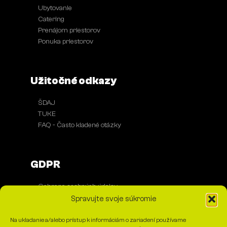
Ubytovanie
●
Catering
●
Prenájom priestorov
●
Ponuka priestorov
●
Užitočné odkazy
ŠDAJ
●
TUKE
●
FAQ - Často kladené otázky
●
GDPR
Ochrana osobných údajov
●
Spracovanie cookies
●
Spravujte svoje súkromie
Na ukladanie a/alebo prístup k informáciám o zariadení používame