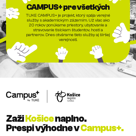
CAMPUS+ pre všetkých
TUKE CAMPUS+ je projekt, ktorý spája verejné
služby s akademickým zázemím. Už viac ako
20 rokov ponúkame priestory, ubytovanie a
stravovanie tisíckam študentov, hostí a
partnerov. Dnes otvárame tieto služby aj širšej
verejnosti.
Zaži
Košice
naplno.
Prespi výhodne v
Campus+.