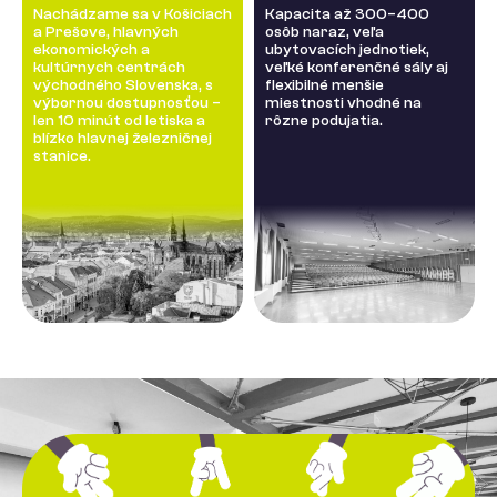
Nachádzame sa v Košiciach
Kapacita až 300–400
a Prešove, hlavných
osôb naraz, veľa
ekonomických a
ubytovacích jednotiek,
kultúrnych centrách
veľké konferenčné sály aj
východného Slovenska, s
flexibilné menšie
výbornou dostupnosťou –
miestnosti vhodné na
len 10 minút od letiska a
rôzne podujatia.
blízko hlavnej železničnej
stanice.