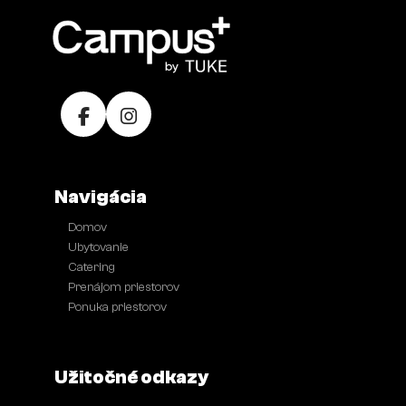
Navigácia
Domov
●
Ubytovanie
●
Catering
●
Prenájom priestorov
●
Ponuka priestorov
●
Užitočné odkazy