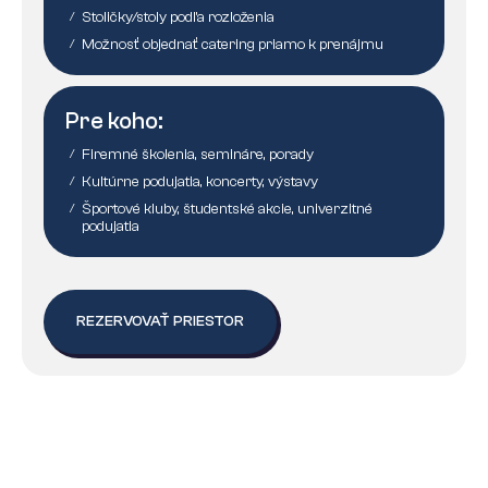
Stoličky/stoly podľa rozloženia
/
Možnosť objednať catering priamo k prenájmu
/
Pre koho:
Firemné školenia, semináre, porady
/
Kultúrne podujatia, koncerty, výstavy
/
Športové kluby, študentské akcie, univerzitné
/
podujatia
REZERVOVAŤ PRIESTOR