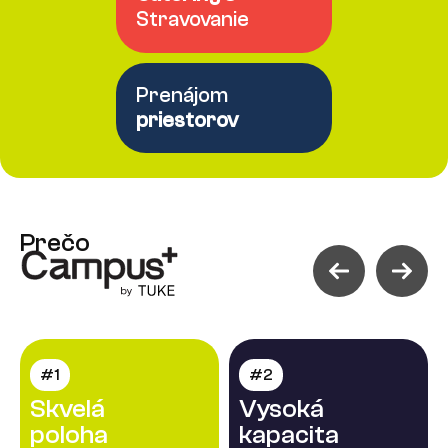
Stravovanie
Prenájom
priestorov
Prečo
#1
#2
Skvelá
Vysoká
poloha
kapacita